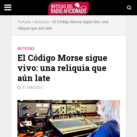
Portada
»
Noticias
»
El Código Morse sigue vivo: una
reliquia que aún late
NOTICIAS
El Código Morse sigue
vivo: una reliquia que
aún late
01/08/2025