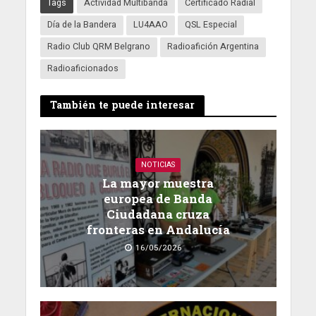
Tags
Actividad Multibanda
Certificado Radial
Día de la Bandera
LU4AAO
QSL Especial
Radio Club QRM Belgrano
Radioafición Argentina
Radioaficionados
También te puede interesar
NOTICIAS
La mayor muestra
europea de Banda
Ciudadana cruza
fronteras en Andalucía
16/05/2026