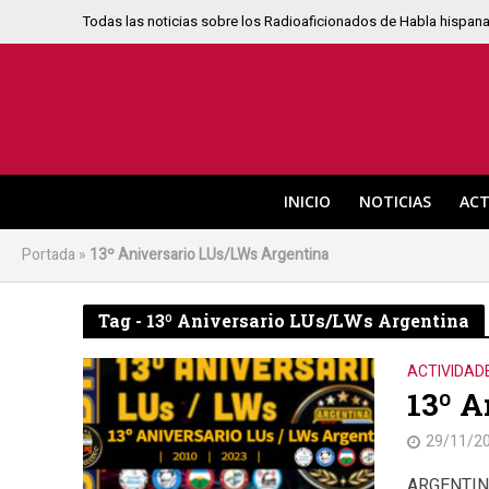
Todas las noticias sobre los Radioaficionados de Habla hispan
INICIO
NOTICIAS
ACT
Portada
»
13º Aniversario LUs/LWs Argentina
Tag - 13º Aniversario LUs/LWs Argentina
ACTIVIDAD
13º A
29/11/2
ARGENTINA.