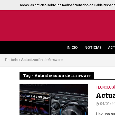
Todas las noticias sobre los Radioaficionados de Habla hispan
INICIO
NOTICIAS
ACT
Portada
»
Actualización de firmware
Tag - Actualización de firmware
TECNOLOG
Actua
04/01/2
Hay una nu