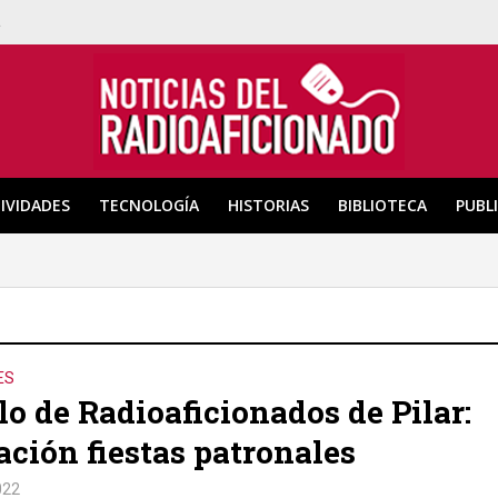
a
IVIDADES
TECNOLOGÍA
HISTORIAS
BIBLIOTECA
PUBL
ES
lo de Radioaficionados de Pilar:
ación fiestas patronales
022