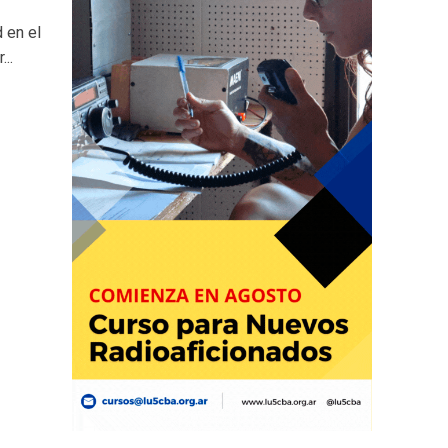
 en el
..