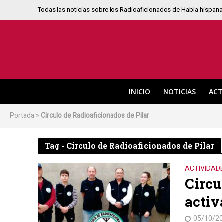
Todas las noticias sobre los Radioaficionados de Habla hispan
INICIO
NOTICIAS
ACT
Portada
»
Circulo de Radioaficionados de Pilar
Tag - Circulo de Radioaficionados de Pilar
ACTIVIDAD
Circu
activ
05/10/2