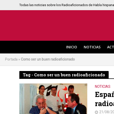
Todas las noticias sobre los Radioaficionados de Habla hispan
INICIO
NOTICIAS
ACT
Portada
»
Como ser un buen radioaficionado
Tag - Como ser un buen radioaficionado
NOTICIAS
Españ
radio
21/08/2