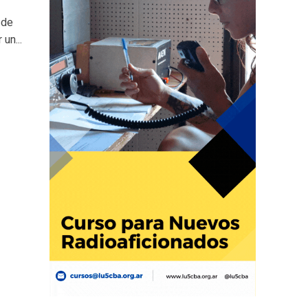
 de
un...