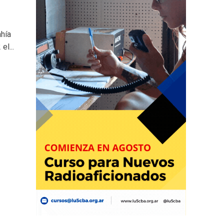
ahía
el...