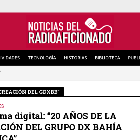
a
IVIDADES
TECNOLOGÍA
HISTORIAS
BIBLIOTECA
PUBL
"
 CREACIÓN DEL GDXBB”
ES
ma digital: “20 AÑOS DE LA
CIÓN DEL GRUPO DX BAHÍA
CA”