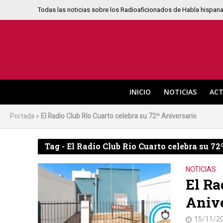
Todas las noticias sobre los Radioaficionados de Habla hispan
INICIO
NOTICIAS
ACT
Portada
»
El Radio Club Río Cuarto celebra su 72º Aniversario
Tag - El Radio Club Río Cuarto celebra su 72
NOTICIAS
El Ra
Anive
15/11/2