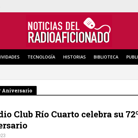
a
IVIDADES
TECNOLOGÍA
HISTORIAS
BIBLIOTECA
PUBL
º Aniversario
dio Club Río Cuarto celebra su 72
rsario
023