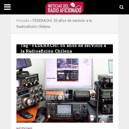
Portada
»
FEDERACHI: 55 años de servicio a la
Radioafición Chilena
Tag - FEDERACHI: 55 años de servicio a
la Radioafición Chilena
NOTICIAS