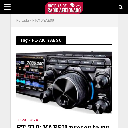
Portada
»
FT-710 YAESU
Tag - FT-710 YAESU
TECNOLOGÍA
FT-710: YAESU presenta un