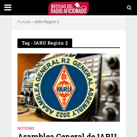
Portada
»
IARU Región 2
Tag - IARU Región 2
NOTICIAS
Asamblea General de IARU