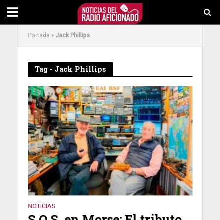
Portada
»
Jack Phillips
Tag - Jack Phillips
NOTICIAS
S.O.S. en Morse: El tributo