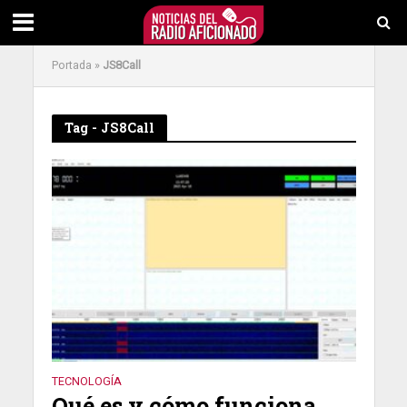
Portada
»
JS8Call
Tag - JS8Call
TECNOLOGÍA
Qué es y cómo funciona