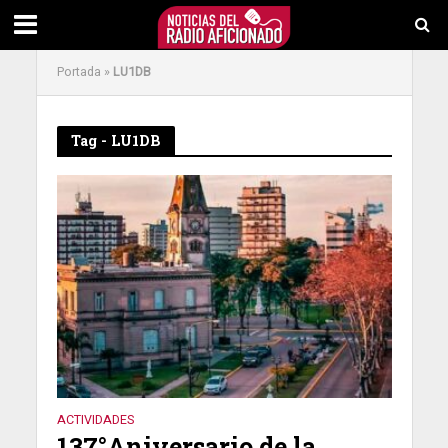
Portada
»
LU1DB
Tag - LU1DB
ACTIVIDADES
137°Aniversario de la