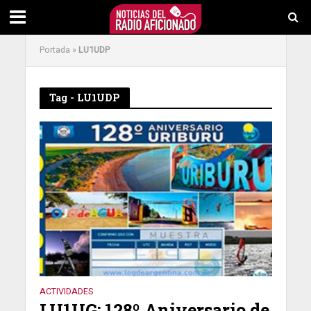
Portada
»
LU1UDP
Tag - LU1UDP
ACTIVIDADES
LU1UG: 128º Aniversario de