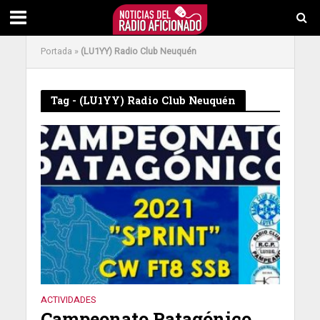
Portada
»
(LU1YY) Radio Club Neuquén
Tag - (LU1YY) Radio Club Neuquén
ACTIVIDADES
Campeonato Patagónico