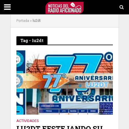
Portada
»
lu2dt
Tag - lu2dt
ACTIVIDADES
LU2DT FESTEJANDO SU