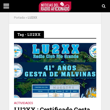
Portada
»
LU2XX
Tag - LU2XX
ACTIVIDADES
LU2XX : Certificado Gesta