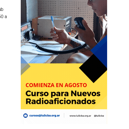
ub
50 a