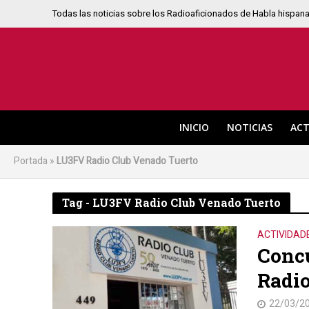
Todas las noticias sobre los Radioaficionados de Habla hispan
INICIO
NOTICIAS
ACT
Portada
»
LU3FV Radio Club Venado Tuerto
Tag - LU3FV Radio Club Venado Tuerto
ACTIVIDAD
Concu
Radio
22/03/2