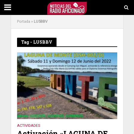
Portada
»
LU5BBV
Tag - LU5BBV
ACTIVIDADES
Activación «LAGUNA DE