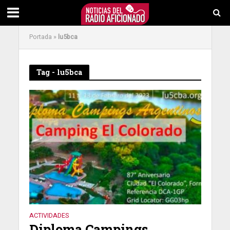
Portada
»
lu5bca
Tag - lu5bca
ACTIVIDADES
Diploma Campings