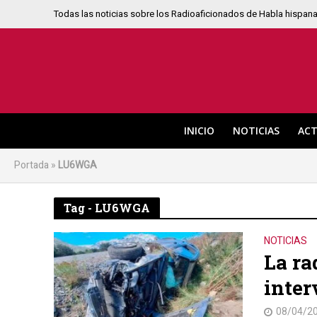
Todas las noticias sobre los Radioaficionados de Habla hispan
INICIO
NOTICIAS
ACT
Portada
»
LU6WGA
Tag - LU6WGA
NOTICIAS
La ra
inter
08/04/2