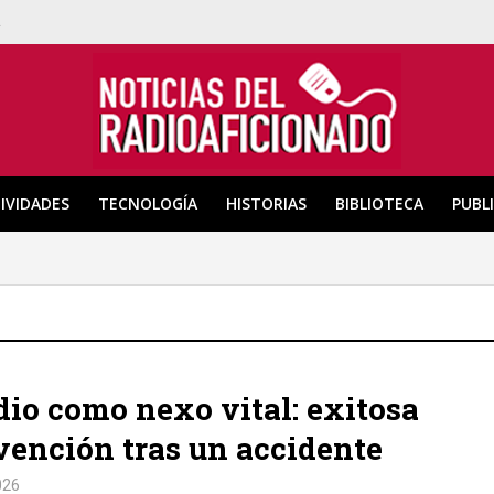
a
IVIDADES
TECNOLOGÍA
HISTORIAS
BIBLIOTECA
PUBL
dio como nexo vital: exitosa
vención tras un accidente
026