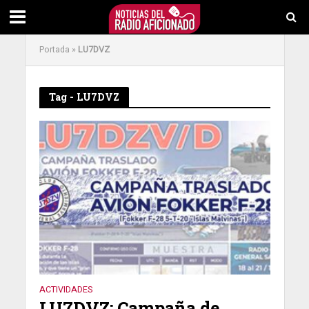
Portada
»
LU7DVZ
Tag - LU7DVZ
ACTIVIDADES
LU7DVZ: Campaña de