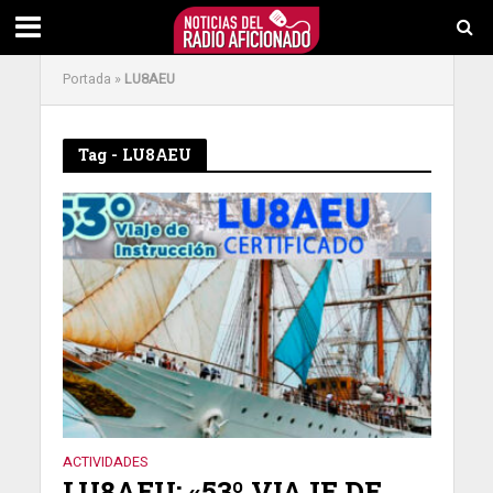
Portada
»
LU8AEU
Tag - LU8AEU
ACTIVIDADES
LU8AEU: «53º VIAJE DE