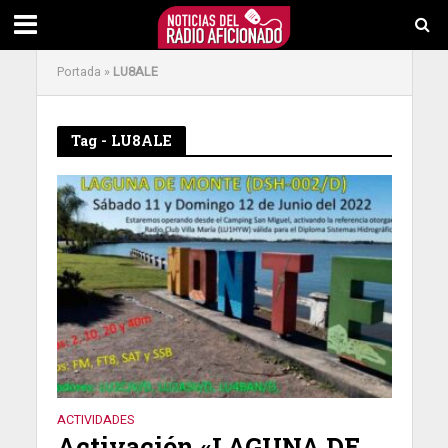
Portada
»
LU8ALE
Tag - LU8ALE
ACTIVIDADES
Activación «LAGUNA DE