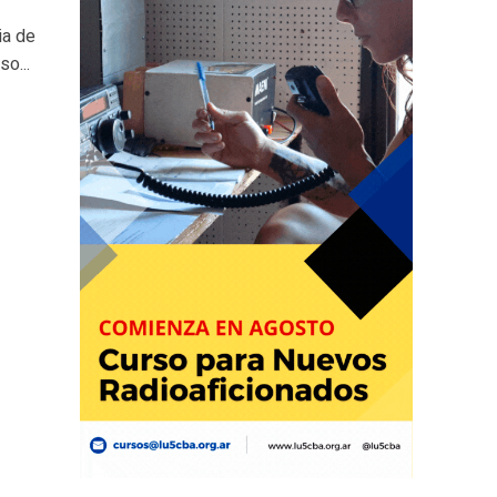
ia de
so...