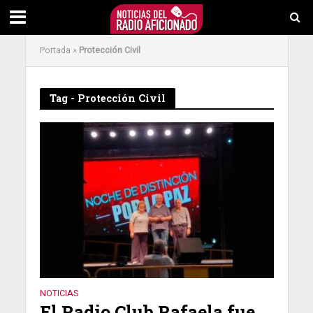
Portada
»
Protección Civil
Tag - Protección Civil
NOTICIAS
El Radio Club Rafaela fue