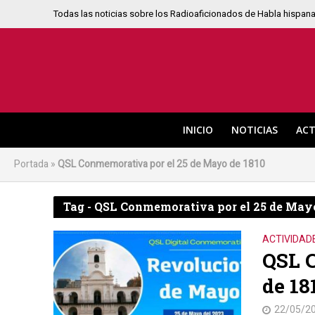
Todas las noticias sobre los Radioaficionados de Habla hispan
INICIO
NOTICIAS
ACT
Portada
»
QSL Conmemorativa por el 25 de Mayo de 1810
Tag - QSL Conmemorativa por el 25 de Mayo
ACTIVIDAD
QSL 
de 18
22/05/2