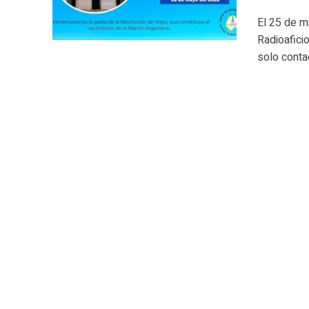
El 25 de m
Radioafici
solo contac