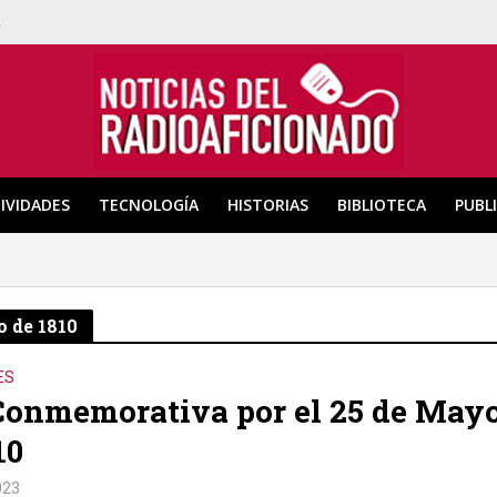
a
IVIDADES
TECNOLOGÍA
HISTORIAS
BIBLIOTECA
PUBL
 de 1810
ES
Conmemorativa por el 25 de May
10
023