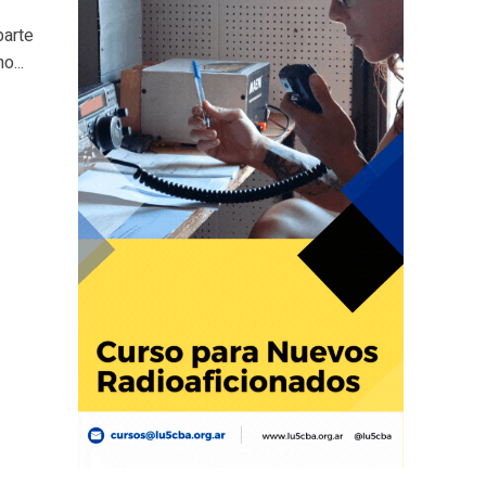
parte
o...