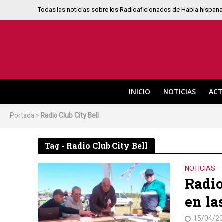
Todas las noticias sobre los Radioaficionados de Habla hispan
INICIO
NOTICIAS
ACT
Portada
»
Radio Club City Bell
Tag - Radio Club City Bell
NOTICIAS
Radio
en la
15/04/2