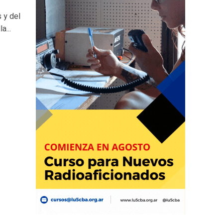
 y del
a...