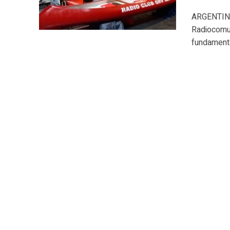
ARGENTINA.
Radiocomun
fundamenta