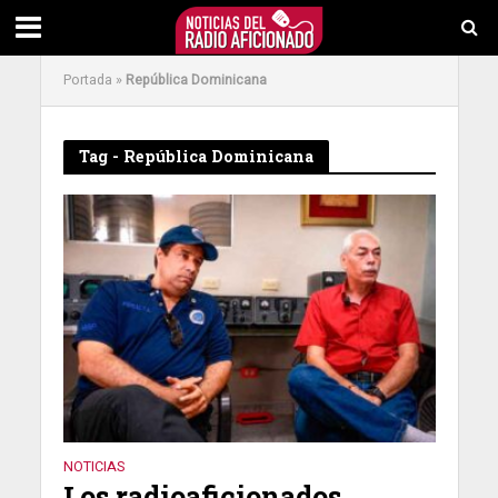
Portada
»
República Dominicana
Tag - República Dominicana
NOTICIAS
Los radioaficionados