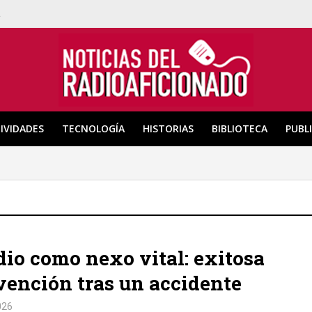
a
IVIDADES
TECNOLOGÍA
HISTORIAS
BIBLIOTECA
PUBL
dio como nexo vital: exitosa
vención tras un accidente
026