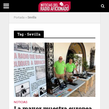
Portada
»
Sevilla
Tag - Sevilla
NOTICIAS
La mayor muestra europea