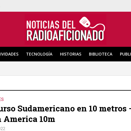
a
IVIDADES
TECNOLOGÍA
HISTORIAS
BIBLIOTECA
PUBL
ES
rso Sudamericano en 10 metros 
h America 10m
022