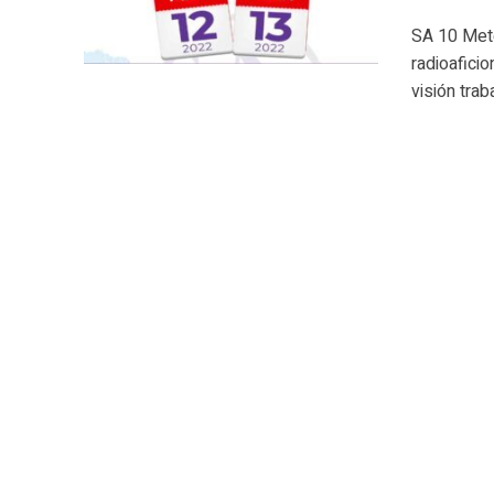
SA 10 Mete
radioafici
visión traba