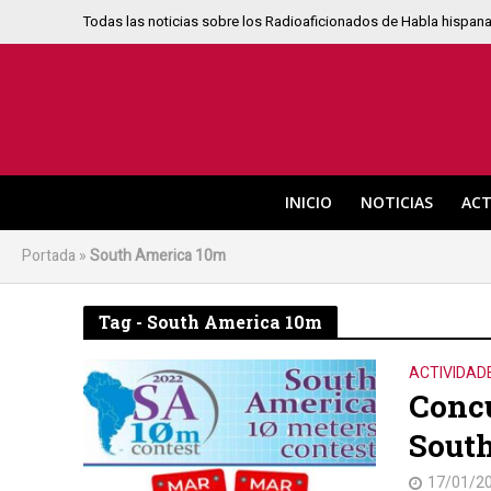
Todas las noticias sobre los Radioaficionados de Habla hispan
INICIO
NOTICIAS
ACT
Portada
»
South America 10m
Tag - South America 10m
ACTIVIDAD
Concu
Sout
17/01/2