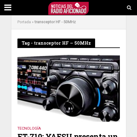
Portada
»
transceptor HF - 50MHz
Tag - transceptor HF – 50MHz
TECNOLOGÍA
FT-710: YAESU presenta un