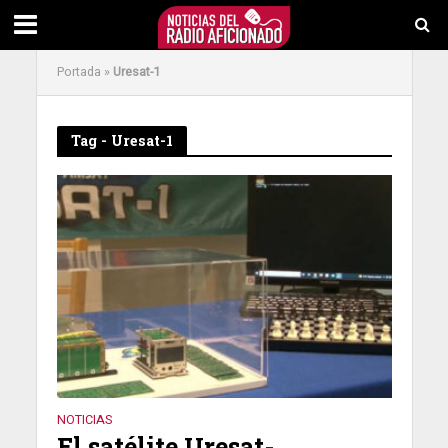
Portada
»
Uresat-1
Tag - Uresat-1
NOTICIAS
El satélite Uresat-