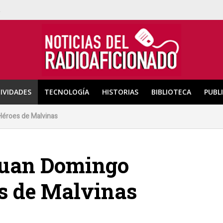
a
IVIDADES
TECNOLOGÍA
HISTORIAS
BIBLIOTECA
PUBL
Héroes de Malvinas
Juan Domingo
s de Malvinas