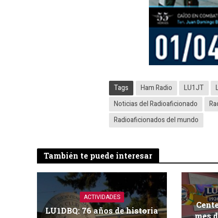
Tags
Ham Radio
LU1JT
Noticias del Radioaficionado
Ra
Radioaficionados del mundo
También te puede interesar
ACTIVIDADES
Cent
LU1DBQ: 76 años de historia
mes d