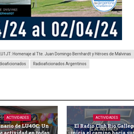
LU1JT: Homenaje al Tte. Juan Domingo Bernhardt y Héroes de Malvinas
dioaficionados
Radioaficionados Argentinos
ACTIVIDADES
ACTIVIDADES
enario de LU4OC: Un
El Radio Club Río Galleg
e actividad en todas
inicia el camino hacia su