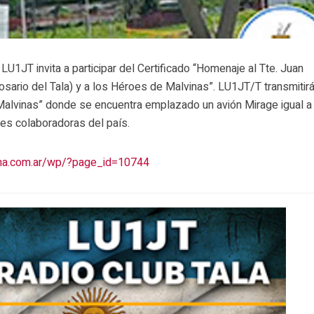
U1JT invita a participar del Certificado “Homenaje al Tte. Juan
sario del Tala) y a los Héroes de Malvinas”. LU1JT/T transmitir
alvinas” donde se encuentra emplazado un avión Mirage igual a 
nes colaboradoras del país.
tina.com.ar/wp/?page_id=10744