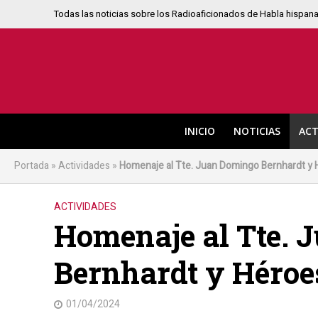
Todas las noticias sobre los Radioaficionados de Habla hispan
INICIO
NOTICIAS
ACT
Portada
»
Actividades
»
Homenaje al Tte. Juan Domingo Bernhardt y 
ACTIVIDADES
Homenaje al Tte. 
Bernhardt y Héroe
01/04/2024