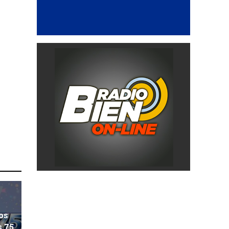
os
s 75