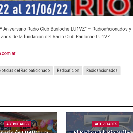
Aniversario Radio Club Bariloche LU1VZ” – Radioaficionados y
 años de la fundación del Radio Club Bariloche LU1VZ.
a.com.ar
Noticias del Radioaficionado
Radioaficion
Radioaficionados
ACTIVIDADES
ACTIVIDADES
enario de LU4OC: Un
El Radio Club Río Galleg