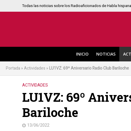
Todas las noticias sobre los Radioaficionados de Habla hispan
INICIO
NOTICIAS
ACT
Portada
»
Actividades
»
LU1VZ: 69º Aniversario Radio Club Bariloche
ACTIVIDADES
LU1VZ: 69º Aniver
Bariloche
13/06/2022