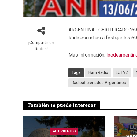
ARGENTINA.- CERTIFICADO “69º 
Radioescuchas a festejar los 69
¡Compartir en
Redes!
Mas Información:
logdeargentin
Tags
Ham Radio
LU1VZ
Radioaficionados Argentinos
También te puede interesar
ACTIVIDADES
Cent