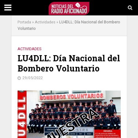
Portada
»
Actividades
»
LU4DLL: Día Nacional del Bombero
Voluntario
ACTIVIDADES
LU4DLL: Día Nacional del
Bombero Voluntario
29/05/2022