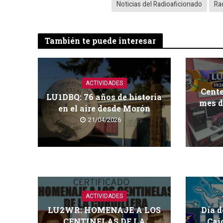
Noticias del Radioaficionado
Ra
También te puede interesar
ACTIVIDADES
Cent
LU1DBQ: 76 años de historia
mes d
en el aire desde Morón
21/04/2026
ACTIVIDADES
LU2WR: HOMENAJE A LOS
Día d
CENTINELAS DE LA
Caí