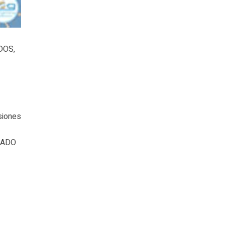
DOS,
siones
ONADO