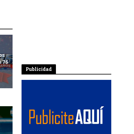
os
s 75
Publicidad