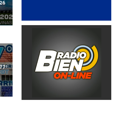
026
77º