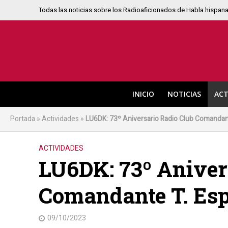
Todas las noticias sobre los Radioaficionados de Habla hispan
INICIO
NOTICIAS
ACT
Portada
»
Actividades
»
LU6DK: 73º Aniversario Radio Club Comandan
ACTIVIDADES
LU6DK: 73º Aniver
Comandante T. Es
09/10/2023