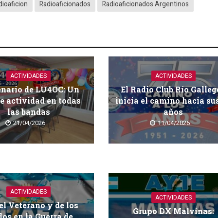
dioaficion
Radioaficionados
Radioaficionados Argentinos
ACTIVIDADES
ACTIVIDADES
enario de LU4OC: Un
El Radio Club Río Galleg
e actividad en todas
inicia el camino hacia su
las bandas
años
21/04/2026
11/04/2026
ACTIVIDADES
ACTIVIDADES
el Veterano y de los
Grupo DX Malvinas:
dos en la Guerra de