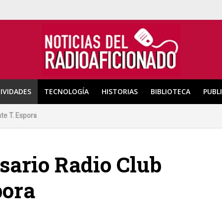
a
IVIDADES
TECNOLOGÍA
HISTORIAS
BIBLIOTECA
PUBL
te T. Espora
sario Radio Club
pora