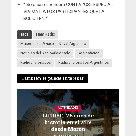
“-Solo se responderá CON LA “QSL ESPECIAL,
VIA MAIL A LOS PARTICIPANTES QUE LA
SOLICITEN-“.
Tags
Ham Radio
Museo de la Aviación Naval Argentino
Noticias del Radioaficionado
Radioaficion
Radioaficionados
Radioaficionados Argentinos
También te puede interesar
ACTIVIDADES
LU1DBQ: 76 años de
historia en el aire
desde Morón