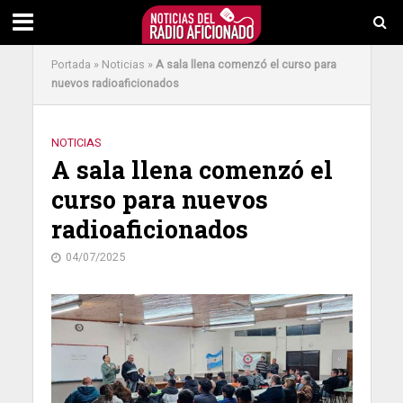
Portada
»
Noticias
»
A sala llena comenzó el curso para
nuevos radioaficionados
NOTICIAS
A sala llena comenzó el
curso para nuevos
radioaficionados
04/07/2025