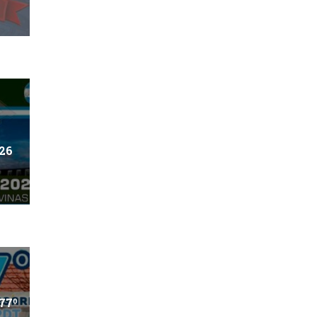
026
77º