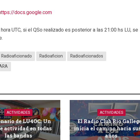
https://docs.google.com
hora UTC, si el QSo realizado es posterior a las 21:00 hs LU, se
e.
l Radioaficionado
Radioaficion
Radioaficionados
ARA
ACTIVIDADES
ACTIVIDADES
enario de LU4OC: Un
El Radio Club Río Galleg
e actividad en todas
inicia el camino hacia su
las bandas
años