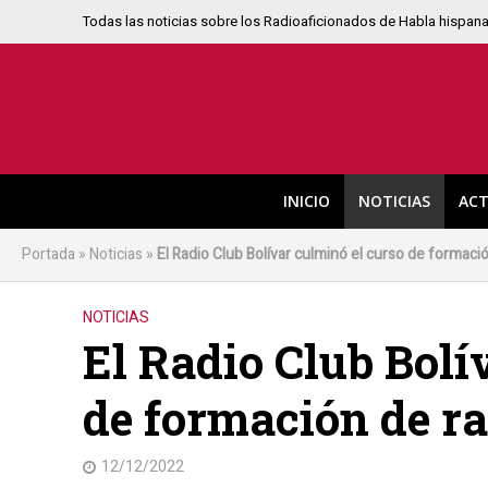
Todas las noticias sobre los Radioaficionados de Habla hispan
INICIO
NOTICIAS
ACT
Portada
»
Noticias
»
El Radio Club Bolívar culminó el curso de formaci
NOTICIAS
El Radio Club Bolí
de formación de r
12/12/2022