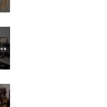
io a
e