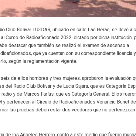
o Club Bolívar LU3DAR, ubicado en calle Las Heras, se llevó a 
al Curso de Radioaficionado 2022, dictado por dicha institución, 
. Cabe destacar que también se realizó el examen de ascenso a
adioaficionados, que ya cuentan con su correspondiente licencia 
rlo, según la reglamentación vigente.
 seis de ellos hombres y tres mujeres, aprobaron la evaluación 
es del Radio Club Bolívar y de Lucia Sajara, que es Categoría Esp
radio y de Marcos Farías, que es Categoría General. Ellos fuero
y pertenecen al Círculo de Radioaficionados Venancio Bonet d
omar las pruebas deben estar dos veedores que no pertenezcan 
aría de los Ángeles Herrero, contó a este medio que fueron much