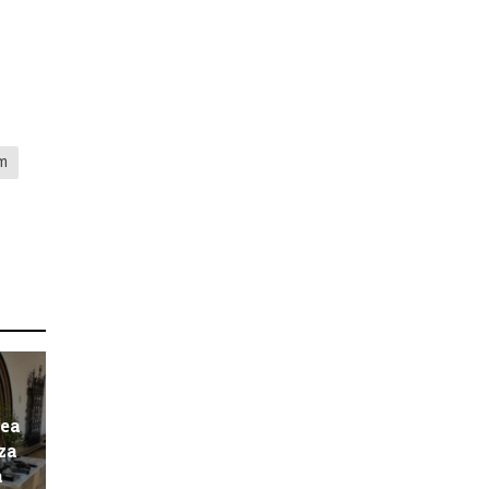
m
pea
za
a