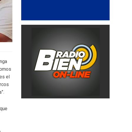
enga
 somos
es el
arcos
a”.
rque
a