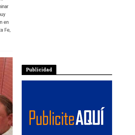
inar
muy
en en
a Fe,
Publicidad