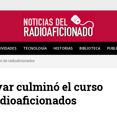
a
IVIDADES
TECNOLOGÍA
HISTORIAS
BIBLIOTECA
PUBL
ón de radioaficionados
var culminó el curso
adioaficionados