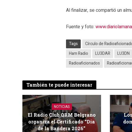
Al finalizar, se compartió un al
Fuente y foto:
www.diariolamana
Tags
Círculo de Radioaficiona
Ham Radio
LU3DAR
LU3DN
Radioaficionados
Radioaficion
También te puede interesar
NOTICIAS
El Radio Club QRM Belgrano
Los
organiza el Certificado “Día
dom
de la Bandera 2026”