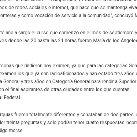
empos de redes sociales e internet, que hace que se mantenga viv
ronteras y como vocación de servicio a la comunidad”, concluyó M
este año a cargo el curso que comenzó en el mes de septiembre 
eves desde las 20 hasta las 21 horas fueron María de los Ángele
ersonas que rindieron hoy examen, ya que para las categorías Gen
examen los que ya son radioaficionados y han estado tres años 
ra General y tres años en Categoría General para rendir a Superior
n el final aspirantes de otras ciudades entre los que cuentan
l Federal.
rquías fueron totalmente diferentes y constaban de dos partes, 
er treinta preguntas y solo podían tener cuatro respuestas incor
ódigo morse.