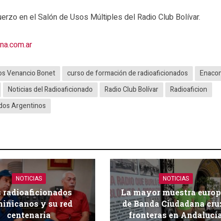
muerzo en el Salón de Usos Múltiples del Radio Club Bolívar.
na.com.ar
dos Venancio Bonet
curso de formación de radioaficionados
Enaco
Noticias del Radioaficionado
Radio Club Bolívar
Radioaficion
ados Argentinos
NOTICIAS
NOTICIAS
 radioaficionados
La mayor muestra euro
inicanos y su red
de Banda Ciudadana cru
centenaria
fronteras en Andalucí