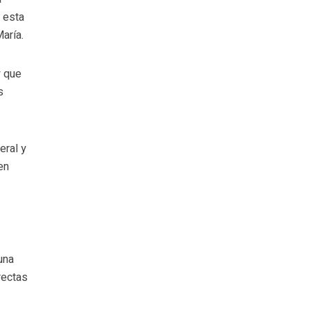
a esta
aría.
y que
s
eral y
en
.
una
rectas