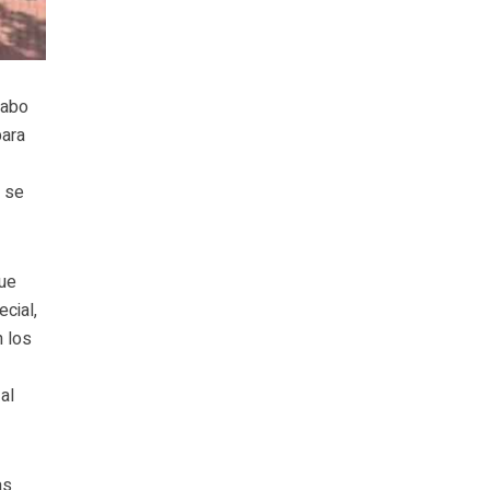
cabo
para
y se
que
ecial,
n los
e
al
as