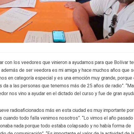
ar con los veedores que vinieron a ayudarnos para que Bolívar t
cía además de ser veedora es mi amiga y hace muchos años que
mos en categoría especial y es una emoción muy grande, porque 
 da a las personas que tenemos más de 25 años de radio”. “M
dor nos vino a ayudar en el dictado del curso y fue de gran ayud
eve radioaficionados más en esta ciudad es muy importante po
cuando todo falla venimos nosotros”. “Lo vimos el año pasado
cionaba nada porque todo estaba colapsado y no había forma de
dio de comunicación”. “Es importante el valor de la actividad de l