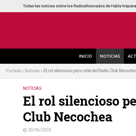
Todas las noticias sobre los Radioaficionados de Habla hispan
INICIO
NOTICIAS
ACT
Portada
»
Noticias
»
El rol silencioso pero vital del Radio Club Necoch
NOTICIAS
El rol silencioso p
Club Necochea
20/06/2025