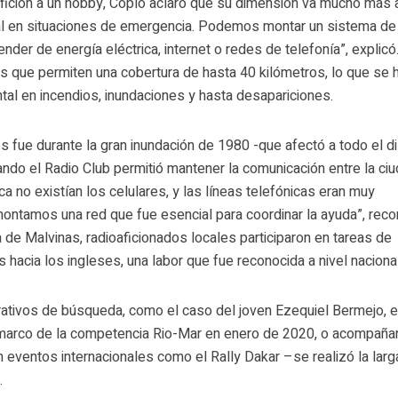
afición a un hobby, Coplo aclaró que su dimensión va mucho más a
tal en situaciones de emergencia. Podemos montar un sistema de
er de energía eléctrica, internet o redes de telefonía”, explicó
es que permiten una cobertura de hasta 40 kilómetros, lo que se 
tal en incendios, inundaciones y hasta desapariciones.
 fue durante la gran inundación de 1980 -que afectó a todo el di
do el Radio Club permitió mantener la comunicación entre la ciu
oca no existían los celulares, y las líneas telefónicas eran muy
montamos una red que fue esencial para coordinar la ayuda”, rec
 de Malvinas, radioaficionados locales participaron en tareas de
 hacia los ingleses, una labor que fue reconocida a nivel nacional
ativos de búsqueda, como el caso del joven Ezequiel Bermejo, e
 marco de la competencia Rio-Mar en enero de 2020, o acompañ
 eventos internacionales como el Rally Dakar –se realizó la lar
.