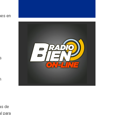
nes en
s
o.
as de
al para