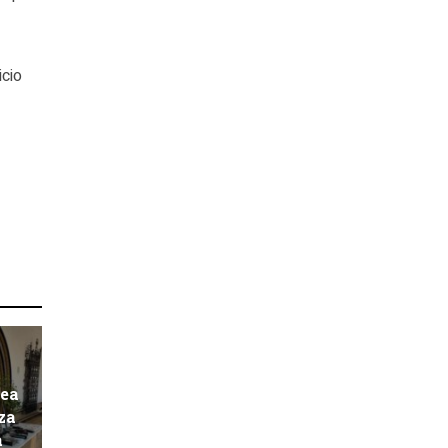
icio
pea
za
a