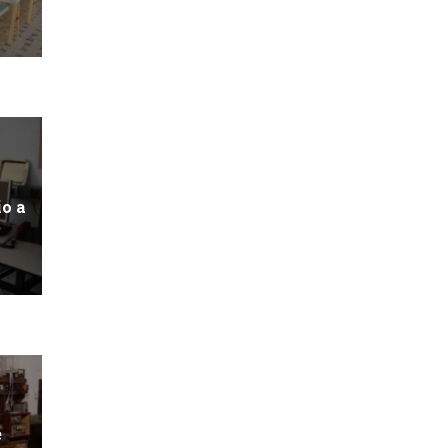
io a
e