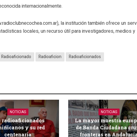
 reconocida internacionalmente.
radioclubnecochea.com.ar), la institución también ofrece un serv
adísticas locales, un recurso útil para investigadores, medios y
l Radioaficionado
Radioaficion
Radioaficionados
NOTICIAS
NOTICIAS
 radioaficionados
La mayor muestra euro
inicanos y su red
de Banda Ciudadana cru
centenaria
fronteras en Andalucí