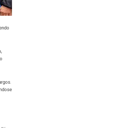
iendo
o,
io
argos.
ándose