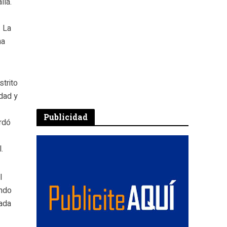
llá.
. La
ha
strito
dad y
Publicidad
ordó
.
l
ando
gada