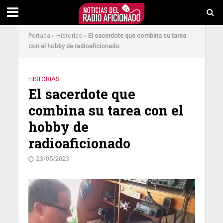
Portada
»
Historias
»
El sacerdote que combina su tarea
con el hobby de radioaficionado
HISTORIAS
El sacerdote que
combina su tarea con el
hobby de
radioaficionado
23/05/2023