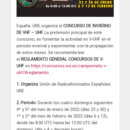
España.-URE organiza el
CONCURSO DE INVIERNO
DE VHF – UHF.
La pretensión principal de este
concurso, es fomentar la actividad en V-UHF en el
periodo invernal y experimentar con la propagación
de estos meses. Se recomienda leer
el
REGLAMENTO GENERAL CONCURSOS DE V-
UHF
en
https://concursos.ure.es/campeonato-v-
uhf/#reglamento
1. Organiza:
Unión de Radioaficionados Españoles
URE.
2. Periodo:
Durante los cuatro domingos siguientes:
4º y 5º del mes de enero de 2022 (días 23 y 30) y
1º y 2º del mes de febrero de 2022 (días 6 y 13),
desde las 8:00 UTC hasta las 12:00 UTC del
domingo. (4hr x 4 = dieciséis horas).