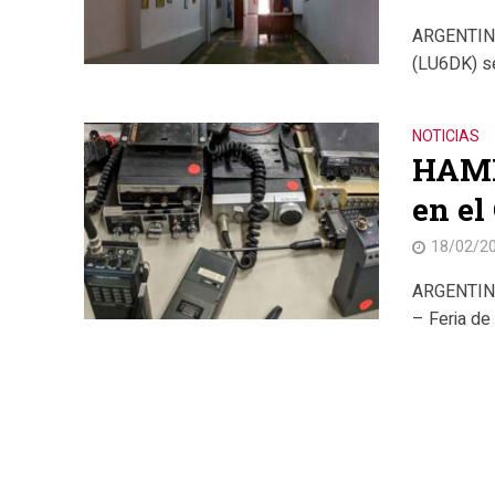
ARGENTINA.
(LU6DK) se 
NOTICIAS
HAMF
en el
18/02/2
ARGENTINA
– Feria de