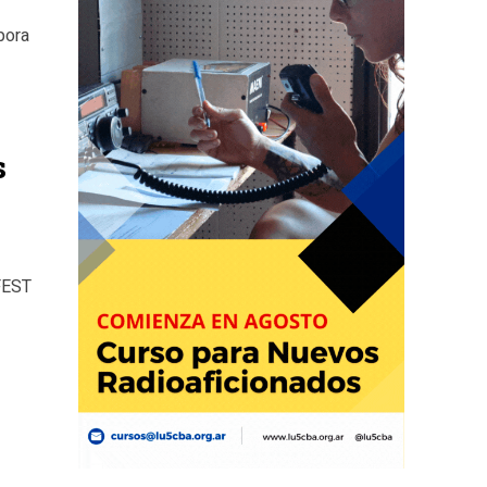
pora
s
FEST