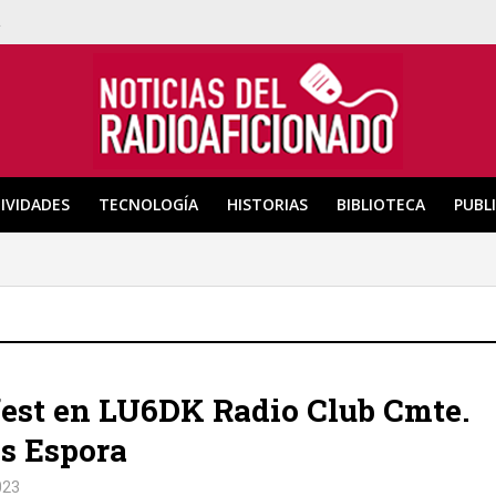
a
IVIDADES
TECNOLOGÍA
HISTORIAS
BIBLIOTECA
PUBL
est en LU6DK Radio Club Cmte.
s Espora
023